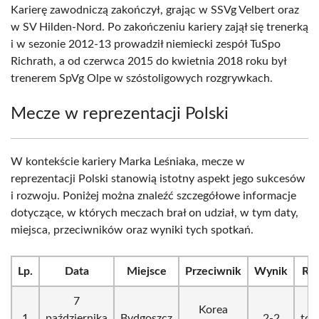
Karierę zawodniczą zakończył, grając w SSVg Velbert oraz
w SV Hilden-Nord. Po zakończeniu kariery zajął się trenerką
i w sezonie 2012-13 prowadził niemiecki zespół TuSpo
Richrath, a od czerwca 2015 do kwietnia 2018 roku był
trenerem SpVg Olpe w szóstoligowych rozgrywkach.
Mecze w reprezentacji Polski
W kontekście kariery Marka Leśniaka, mecze w
reprezentacji Polski stanowią istotny aspekt jego sukcesów
i rozwoju. Poniżej można znaleźć szczegółowe informacje
dotyczące, w których meczach brał on udział, w tym daty,
miejsca, przeciwników oraz wyniki tych spotkań.
Lp.
Data
Miejsce
Przeciwnik
Wynik
Roz
7
Korea
1
października
Bydgoszcz
2-2
tow