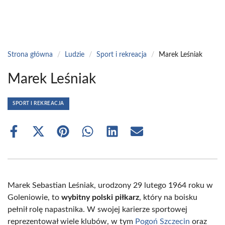
Strona główna
/
Ludzie
/
Sport i rekreacja
/
Marek Leśniak
Marek Leśniak
SPORT I REKREACJA
Share
Share
Share
Share
Share
Share
on
on
on
on
on
on
Facebook
X
Pinterest
WhatsApp
LinkedIn
Email
(Twitter)
Marek Sebastian Leśniak, urodzony 29 lutego 1964 roku w
Goleniowie, to
wybitny polski piłkarz
, który na boisku
pełnił rolę napastnika. W swojej karierze sportowej
reprezentował wiele klubów, w tym
Pogoń Szczecin
oraz