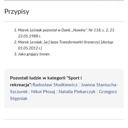
Przypisy
Marek Leśniak pozostał w Danii. „Nowiny”. Nr 118, s. 2, 21-
22.05.1988 r.
Marek Lesniak, [w:] baza Transfermarkt (trenerzy) [dostęp
01.05.2012 r.]
Jako grający trener.
Pozostali ludzie w kategorii "Sport i
rekreacja":
Radosław Słodkiewicz
|
Joanna Staniucha-
Szczurek
|
Nikol Płosaj
|
Natalia Piekarczyk
|
Grzegorz
Stępniak