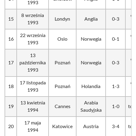
1993
8 września
el
15
Londyn
Anglia
0-3
1993
22 września
el
16
Oslo
Norwegia
0-1
1993
13
el
17
października
Poznań
Norwegia
0-3
1993
17 listopada
el
18
Poznań
Holandia
1-3
1993
13 kwietnia
Arabia
19
Cannes
1-0
tow
1994
Saudyjska
17 maja
20
Katowice
Austria
3-4
tow
1994