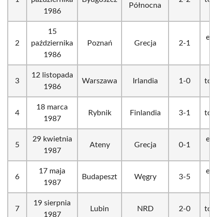
Północna
1986
15
eli
2
października
Poznań
Grecja
2-1
1986
12 listopada
3
Warszawa
Irlandia
1-0
tow
1986
18 marca
4
Rybnik
Finlandia
3-1
tow
1987
29 kwietnia
eli
5
Ateny
Grecja
0-1
1987
17 maja
eli
6
Budapeszt
Węgry
3-5
1987
19 sierpnia
7
Lubin
NRD
2-0
tow
1987