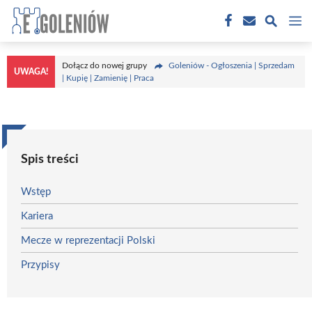
Przejdź
M
do
treści
Dołącz do nowej grupy
Goleniów - Ogłoszenia | Sprzedam
UWAGA!
| Kupię | Zamienię | Praca
Spis treści
Wstęp
Kariera
Mecze w reprezentacji Polski
Przypisy