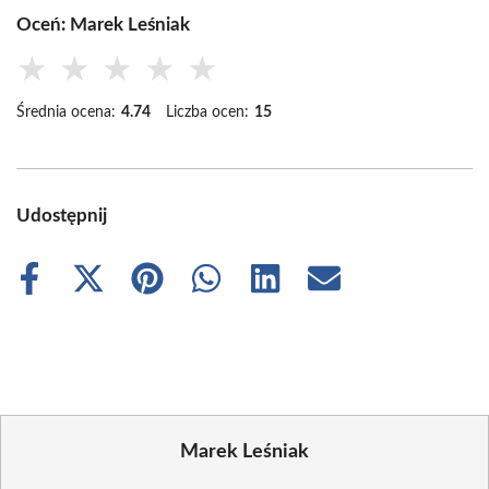
Oceń: Marek Leśniak
★
★
★
★
★
Średnia ocena:
4.74
Liczba ocen:
15
Udostępnij
Share
Share
Share
Share
Share
Share
on
on
on
on
on
on
Facebook
X
Pinterest
WhatsApp
LinkedIn
Email
(Twitter)
Marek Leśniak