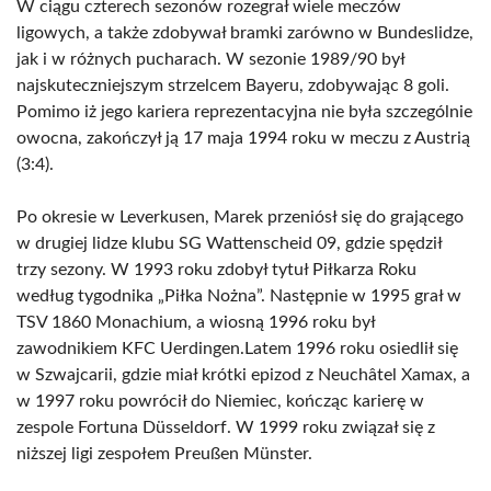
W ciągu czterech sezonów rozegrał wiele meczów
ligowych, a także zdobywał bramki zarówno w Bundeslidze,
jak i w różnych pucharach. W sezonie 1989/90 był
najskuteczniejszym strzelcem Bayeru, zdobywając 8 goli.
Pomimo iż jego kariera reprezentacyjna nie była szczególnie
owocna, zakończył ją 17 maja 1994 roku w meczu z Austrią
(3:4).
Po okresie w Leverkusen, Marek przeniósł się do grającego
w drugiej lidze klubu SG Wattenscheid 09, gdzie spędził
trzy sezony. W 1993 roku zdobył tytuł Piłkarza Roku
według tygodnika „Piłka Nożna”. Następnie w 1995 grał w
TSV 1860 Monachium, a wiosną 1996 roku był
zawodnikiem KFC Uerdingen.Latem 1996 roku osiedlił się
w Szwajcarii, gdzie miał krótki epizod z Neuchâtel Xamax, a
w 1997 roku powrócił do Niemiec, kończąc karierę w
zespole Fortuna Düsseldorf. W 1999 roku związał się z
niższej ligi zespołem Preußen Münster.