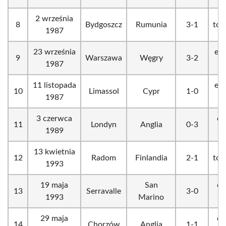
2 września
8
Bydgoszcz
Rumunia
3-1
tow
1987
23 września
eli
9
Warszawa
Węgry
3-2
1987
11 listopada
eli
10
Limassol
Cypr
1-0
1987
3 czerwca
el
11
Londyn
Anglia
0-3
1989
13 kwietnia
12
Radom
Finlandia
2-1
tow
1993
19 maja
San
el
13
Serravalle
3-0
1993
Marino
29 maja
el
14
Chorzów
Anglia
1-1