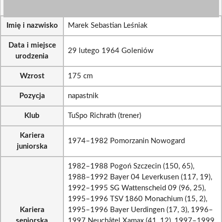
Imię i nazwisko
Marek Sebastian Leśniak
Data i miejsce
29 lutego 1964 Goleniów
urodzenia
Wzrost
175 cm
Pozycja
napastnik
Klub
TuSpo Richrath (trener)
Kariera
1974–1982 Pomorzanin Nowogard
juniorska
1982–1988 Pogoń Szczecin (150, 65),
1988–1992 Bayer 04 Leverkusen (117, 19),
1992–1995 SG Wattenscheid 09 (96, 25),
1995–1996 TSV 1860 Monachium (15, 2),
Kariera
1995–1996 Bayer Uerdingen (17, 3), 1996–
seniorska
1997 Neuchâtel Xamax (41, 12), 1997–1999