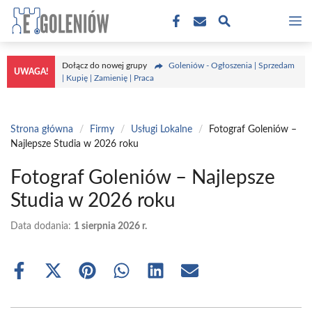
Przejdź
M
do
treści
Dołącz do nowej grupy
Goleniów - Ogłoszenia | Sprzedam
UWAGA!
| Kupię | Zamienię | Praca
Strona główna
/
Firmy
/
Usługi Lokalne
/
Fotograf Goleniów –
Najlepsze Studia w 2026 roku
Fotograf Goleniów – Najlepsze
Studia w 2026 roku
Data dodania:
1 sierpnia 2026 r.
Share
Share
Share
Share
Share
Share
on
on
on
on
on
on
Facebook
X
Pinterest
WhatsApp
LinkedIn
Email
(Twitter)