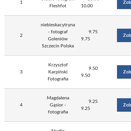
1
Zob
Fleshfot
10.00
niebieskacytryna
- fotograf
9.75
2
Zob
Goleniów
9.75
Szczecin Polska
Krzysztof
9.50
3
Karpiński
Zob
9.50
Fotografia
Magdalena
9.25
4
Gąsior -
Zob
9.25
fotografia