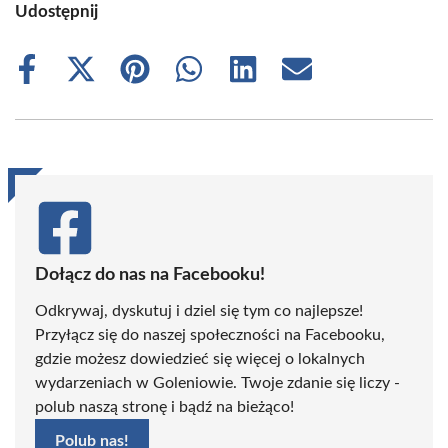
Udostępnij
Share
Share
Share
Share
Share
Share
on
on
on
on
on
on
Facebook
X
Pinterest
WhatsApp
LinkedIn
Email
(Twitter)
Dołącz do nas na Facebooku!
Odkrywaj, dyskutuj i dziel się tym co najlepsze!
Przyłącz się do naszej społeczności na Facebooku,
gdzie możesz dowiedzieć się więcej o lokalnych
wydarzeniach w Goleniowie. Twoje zdanie się liczy -
polub naszą stronę i bądź na bieżąco!
Polub nas!