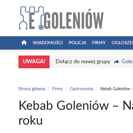
Przejdź
do
treści
WIADOMOŚCI
POLICJA
FIRMY
OGŁOSZE
UWAGA!
Dołącz do nowej grupy
Gole
Strona główna
/
Firmy
/
Gastronomia
/
Kebab Goleniów –
Kebab Goleniów – Na
roku