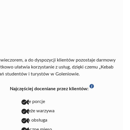
m wieczorem, a do dyspozycji klientów pozostaje darmowy
atkowo ułatwia korzystanie z usług, dzięki czemu „Kebab
ań studentów i turystów w Goleniowie.
Najczęściej doceniane przez klientów:
duże porcje
świeże warzywa
miła obsługa
smaczne mięso