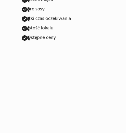
dobre sosy
krótki czas oczekiwania
czystość lokalu
przystępne ceny