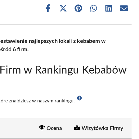
Share
Share
Share
Share
Share
Share
on
on
on
on
on
on
Facebook
X
Pinterest
WhatsApp
LinkedIn
Email
(Twitter)
stawienie najlepszych lokali z kebabem w
ród 6 firm.
 Firm w Rankingu Kebabów
które znajdziesz w naszym rankingu.
Ocena
Wizytówka Firmy