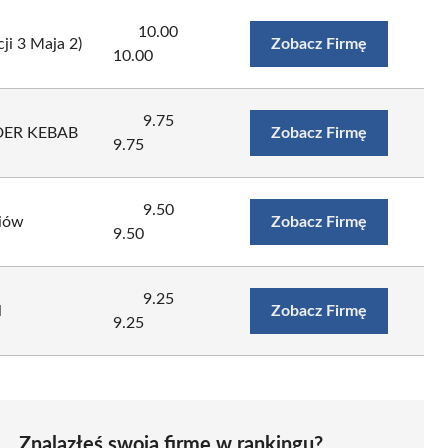
10.00
ji 3 Maja 2)
Zobacz Firmę
10.00
9.75
DER KEBAB
Zobacz Firmę
9.75
9.50
niów
Zobacz Firmę
9.50
9.25
l
Zobacz Firmę
9.25
Znalazłeś swoją firmę w rankingu?