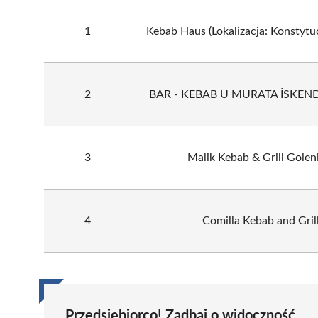
1
Kebab Haus (Lokalizacja: Konstytuc
2
BAR - KEBAB U MURATA İSKEN
3
Malik Kebab & Grill Gole
4
Comilla Kebab and Gril
Przedsiębiorco! Zadbaj o widoczność