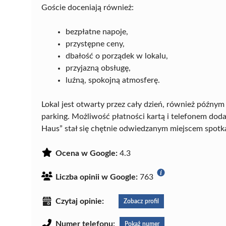
Goście doceniają również:
bezpłatne napoje,
przystępne ceny,
dbałość o porządek w lokalu,
przyjazną obsługę,
luźną, spokojną atmosferę.
Lokal jest otwarty przez cały dzień, również późny
parking. Możliwość płatności kartą i telefonem dod
Haus” stał się chętnie odwiedzanym miejscem spotk
Ocena w Google:
4.3
Liczba opinii w Google:
763
Czytaj opinie:
Zobacz profil
Numer telefonu:
Pokaż numer