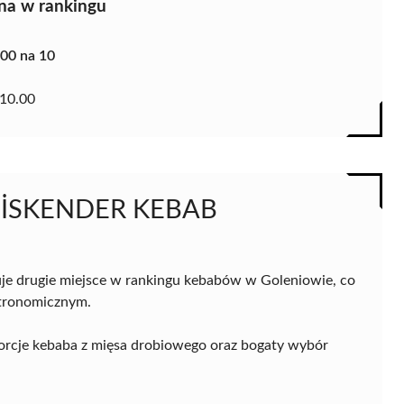
na w rankingu
.00 na 10
10.00
A İSKENDER KEBAB
je drugie miejsce w rankingu kebabów w Goleniowie, co
astronomicznym.
 porcje kebaba z mięsa drobiowego oraz bogaty wybór