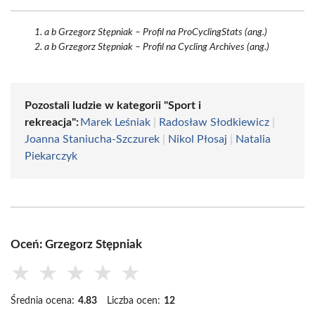
a b Grzegorz Stępniak – Profil na ProCyclingStats (ang.)
a b Grzegorz Stępniak – Profil na Cycling Archives (ang.)
Pozostali ludzie w kategorii "Sport i
rekreacja":
Marek Leśniak
|
Radosław Słodkiewicz
|
Joanna Staniucha-Szczurek
|
Nikol Płosaj
|
Natalia
Piekarczyk
Oceń: Grzegorz Stępniak
★
★
★
★
★
Średnia ocena:
4.83
Liczba ocen:
12