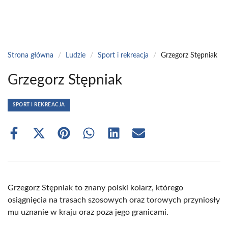
Strona główna
/
Ludzie
/
Sport i rekreacja
/
Grzegorz Stępniak
Grzegorz Stępniak
SPORT I REKREACJA
Share
Share
Share
Share
Share
Share
on
on
on
on
on
on
Facebook
X
Pinterest
WhatsApp
LinkedIn
Email
(Twitter)
Grzegorz Stępniak to znany polski kolarz, którego
osiągnięcia na trasach szosowych oraz torowych przyniosły
mu uznanie w kraju oraz poza jego granicami.