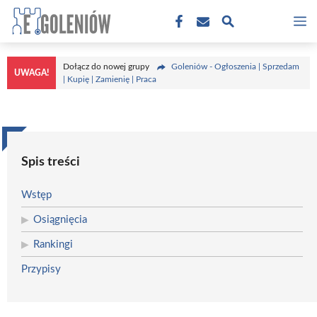
Przejdź
M
do
treści
Dołącz do nowej grupy
Goleniów - Ogłoszenia | Sprzedam
UWAGA!
| Kupię | Zamienię | Praca
Spis treści
Wstęp
Osiągnięcia
Rankingi
Przypisy