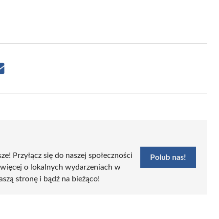
Share
on
Email
sze! Przyłącz się do naszej społeczności
Polub nas!
 więcej o lokalnych wydarzeniach w
aszą stronę i bądź na bieżąco!