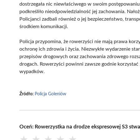
dostrzegała nic niewłaściwego w swoim postępowaniu, 
podkreśliło nieodpowiedzialność jej zachowania. Nałoż
Policjanci zadbali również o jej bezpieczeństwo, trans
środkiem komunikacji.
Policja przypomina, że rowerzyści nie mają prawa korz
ochronę ich zdrowia i życia. Niezwykłe wydarzenie st
przepisów drogowych oraz zachowania zdrowego rozsąd
drogach. Rowerzyści powinni zawsze godnie korzystać 
wypadków.
Źródło:
Policja Goleniów
Oceń: Rowerzystka na drodze ekspresowej S3 stwa
★
★
★
★
★