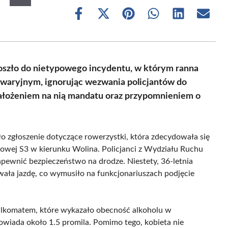
Share
Share
Share
Share
Share
Share
on
on
on
on
on
on
Facebook
X
Pinterest
WhatsApp
LinkedIn
Email
(Twitter)
oszło do nietypowego incydentu, w którym ranna
awaryjnym, ignorując wezwania policjantów do
nałożeniem na nią mandatu oraz przypomnieniem o
 zgłoszenie dotyczące rowerzystki, która zdecydowała się
owej S3 w kierunku Wolina. Policjanci z Wydziału Ruchu
apewnić bezpieczeństwo na drodze. Niestety, 36-letnia
wała jazdę, co wymusiło na funkcjonariuszach podjęcie
alkomatem, które wykazało obecność alkoholu w
wiada około 1.5 promila. Pomimo tego, kobieta nie