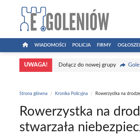
Przejdź
do
treści
WIADOMOŚCI
POLICJA
FIRMY
OGŁOSZE
UWAGA!
Dołącz do nowej grupy
Gole
Strona główna
/
Kronika Policyjna
/
Rowerzystka na drodze
Rowerzystka na drod
stwarzała niebezpie