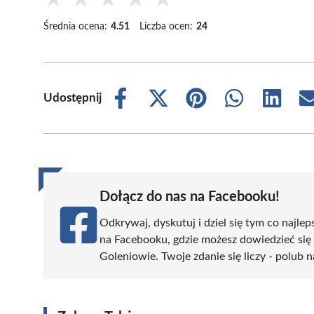
Średnia ocena:
4.51
Liczba ocen:
24
Udostępnij
Share
Share
Share
Share
Share
on
on
on
on
on
Facebook
X
Pinterest
WhatsApp
LinkedIn
(Twitter)
Dołącz do nas na Facebooku!
Odkrywaj, dyskutuj i dziel się tym co najlep
na Facebooku, gdzie możesz dowiedzieć się
Goleniowie. Twoje zdanie się liczy - polub n