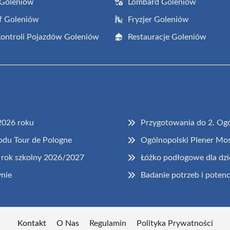
 Goleniów
Lombard Goleniów
f Goleniów
Fryzjer Goleniów
Kontroli Pojazdów Goleniów
Restauracje Goleniów
2026 roku
Przygotowania do 2. Og
odu Tour de Pologne
Ogólnopolski Plener Mos
rok szkolny 2026/2027
Łóżko podłogowe dla dzi
ynie
Badanie potrzeb i potenc
Kontakt
O Nas
Regulamin
Polityka Prywatności