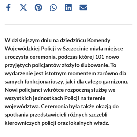
Share
Share
Share
Share
Share
Share
on
on
on
on
on
on
Facebook
X
Pinterest
WhatsApp
LinkedIn
Email
(Twitter)
W dzisiejszym dniu na dziedzińcu Komendy
Wojewódzkiej Policji w Szczecinie miała miejsce
uroczysta ceremonia, podczas której 101 nowo
przyjętych policjantów złożyło ślubowanie. To
wydarzenie jest istotnym momentem zarówno dla
samych funkcjonariuszy, jak i dla całego garnizonu.
Nowi policjanci wkrótce rozpoczną służbę we
wszystkich jednostkach Policji na terenie
województwa. Ceremonia była także okazją do
spotkania przedstawicieli różnych szczebli
kierowniczych policji oraz lokalnych władz.