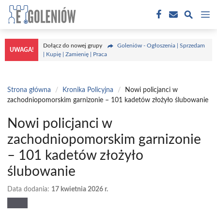
Przejdź
M
do
treści
Dołącz do nowej grupy
Goleniów - Ogłoszenia | Sprzedam
UWAGA!
| Kupię | Zamienię | Praca
Strona główna
/
Kronika Policyjna
/
Nowi policjanci w
zachodniopomorskim garnizonie – 101 kadetów złożyło ślubowanie
Nowi policjanci w
zachodniopomorskim garnizonie
– 101 kadetów złożyło
ślubowanie
Data dodania:
17 kwietnia 2026 r.