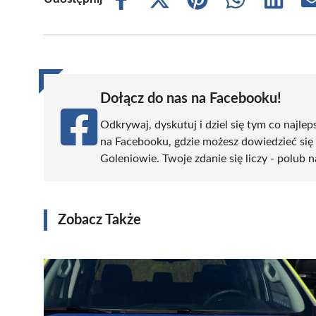
Share
Share
Share
Share
Share
on
on
on
on
on
Facebook
X
Pinterest
WhatsApp
LinkedIn
(Twitter)
Dołącz do nas na Facebooku!
Odkrywaj, dyskutuj i dziel się tym co najlep
na Facebooku, gdzie możesz dowiedzieć się
Goleniowie. Twoje zdanie się liczy - polub n
Zobacz Także