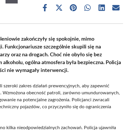
Share
Share
Share
Share
Share
Share
on
on
on
on
on
on
Facebook
X
Pinterest
WhatsApp
LinkedIn
Email
(Twitter)
eniowie zakończyły się spokojnie, mimo
. Funkcjonariusze szczególnie skupili się na
zy oraz na drogach. Choć nie obyło się bez
lkoholu, ogólna atmosfera była bezpieczna. Policja
ści nie wymagały interwencji.
i szeroki zakres działań prewencyjnych, aby zapewnić
om. Wzmożona obecność patroli, zarówno umundurowanych,
owanie na potencjalne zagrożenia. Policjanci zwracali
chniczny pojazdów, co przyczyniło się do ograniczenia
o kilka nieodpowiedzialnych zachowań. Policja ujawniła