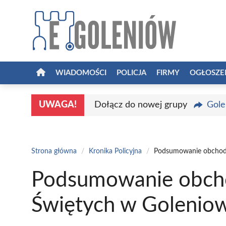
Przejdź
do
treści
WIADOMOŚCI
POLICJA
FIRMY
OGŁOSZE
UWAGA!
Dołącz do nowej grupy
Gole
Strona główna
/
Kronika Policyjna
/
Podsumowanie obchodó
Podsumowanie obch
Świętych w Golenio