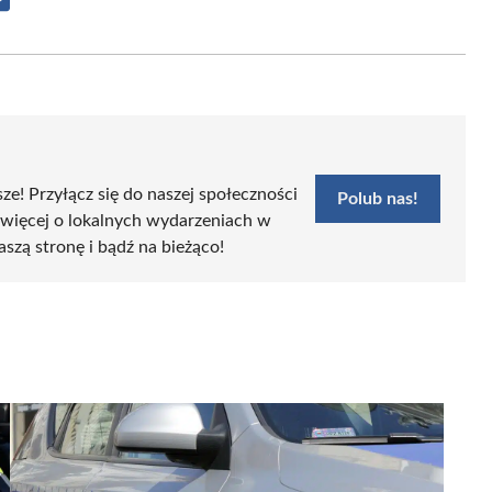
Share
on
Email
sze! Przyłącz się do naszej społeczności
Polub nas!
 więcej o lokalnych wydarzeniach w
aszą stronę i bądź na bieżąco!