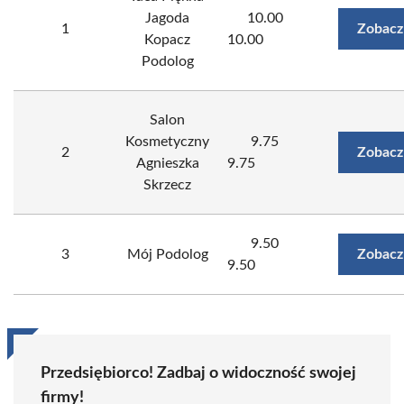
Jagoda
10.00
1
Zobacz
Kopacz
10.00
Podolog
Salon
Kosmetyczny
9.75
2
Zobacz
Agnieszka
9.75
Skrzecz
9.50
3
Mój Podolog
Zobacz
9.50
Przedsiębiorco! Zadbaj o widoczność swojej
firmy!