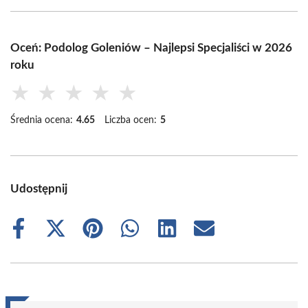
Oceń: Podolog Goleniów – Najlepsi Specjaliści w 2026
roku
★
★
★
★
★
Średnia ocena:
4.65
Liczba ocen:
5
Udostępnij
Share
Share
Share
Share
Share
Share
on
on
on
on
on
on
Facebook
X
Pinterest
WhatsApp
LinkedIn
Email
(Twitter)