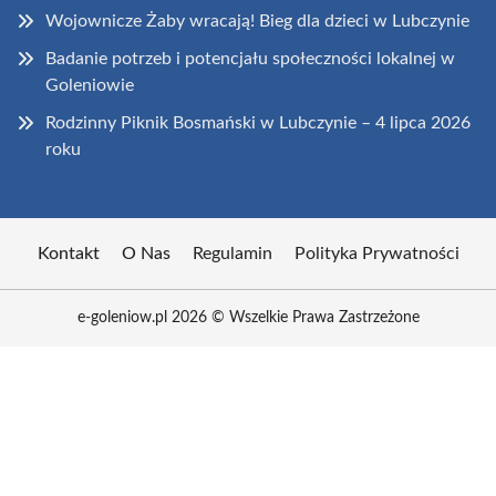
Wojownicze Żaby wracają! Bieg dla dzieci w Lubczynie
Badanie potrzeb i potencjału społeczności lokalnej w
Goleniowie
Rodzinny Piknik Bosmański w Lubczynie – 4 lipca 2026
roku
Kontakt
O Nas
Regulamin
Polityka Prywatności
e-goleniow.pl 2026 © Wszelkie Prawa Zastrzeżone