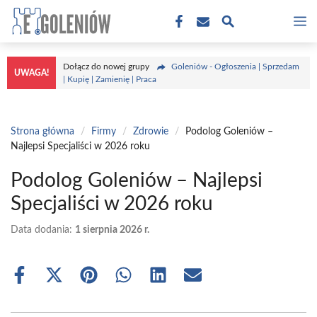
Przejdź
M
do
treści
Dołącz do nowej grupy
Goleniów - Ogłoszenia | Sprzedam
UWAGA!
| Kupię | Zamienię | Praca
Strona główna
/
Firmy
/
Zdrowie
/
Podolog Goleniów –
Najlepsi Specjaliści w 2026 roku
Podolog Goleniów – Najlepsi
Specjaliści w 2026 roku
Data dodania:
1 sierpnia 2026 r.
Share
Share
Share
Share
Share
Share
on
on
on
on
on
on
Facebook
X
Pinterest
WhatsApp
LinkedIn
Email
(Twitter)