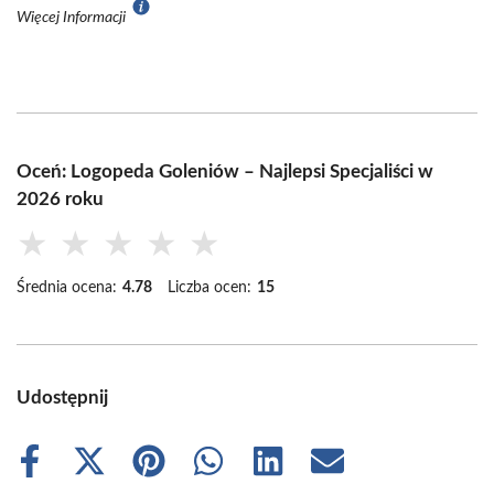
Więcej Informacji
Oceń: Logopeda Goleniów – Najlepsi Specjaliści w
2026 roku
★
★
★
★
★
Średnia ocena:
4.78
Liczba ocen:
15
Udostępnij
Share
Share
Share
Share
Share
Share
on
on
on
on
on
on