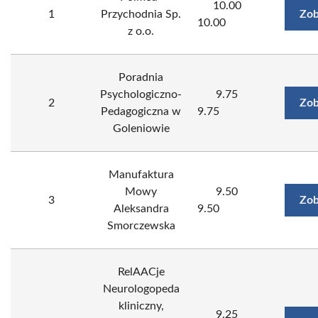
10.00
1
Przychodnia Sp.
Zob
10.00
z o.o.
Poradnia
Psychologiczno-
9.75
2
Zob
Pedagogiczna w
9.75
Goleniowie
Manufaktura
Mowy
9.50
3
Zob
Aleksandra
9.50
Smorczewska
RelAACje
Neurologopeda
kliniczny,
9.25