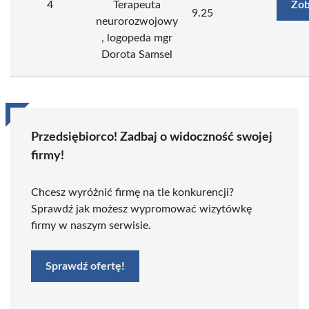
4
Terapeuta
Zob
9.25
neurorozwojowy
, logopeda mgr
Dorota Samsel
Przedsiębiorco! Zadbaj o widoczność swojej
firmy!
Chcesz wyróżnić firmę na tle konkurencji?
Sprawdź jak możesz wypromować wizytówkę
firmy w naszym serwisie.
Sprawdź ofertę!