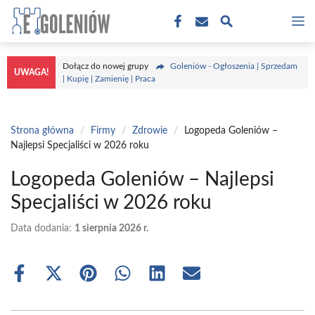
Przejdź
M
do
treści
Dołącz do nowej grupy
Goleniów - Ogłoszenia | Sprzedam
UWAGA!
| Kupię | Zamienię | Praca
Strona główna
/
Firmy
/
Zdrowie
/
Logopeda Goleniów –
Najlepsi Specjaliści w 2026 roku
Logopeda Goleniów – Najlepsi
Specjaliści w 2026 roku
Data dodania:
1 sierpnia 2026 r.
Share
Share
Share
Share
Share
Share
on
on
on
on
on
on
Facebook
X
Pinterest
WhatsApp
LinkedIn
Email
(Twitter)