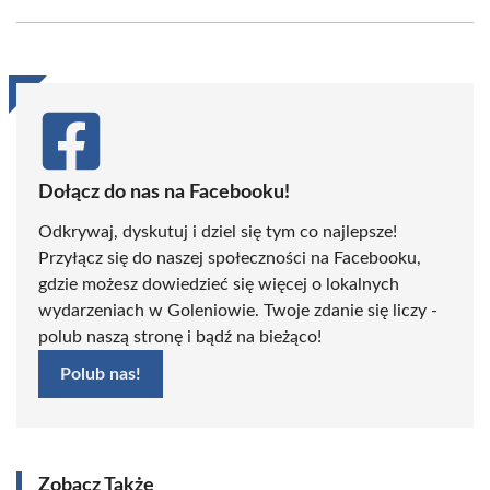
Facebook
X
Pinterest
WhatsApp
LinkedIn
Email
(Twitter)
Dołącz do nas na Facebooku!
Odkrywaj, dyskutuj i dziel się tym co najlepsze!
Przyłącz się do naszej społeczności na Facebooku,
gdzie możesz dowiedzieć się więcej o lokalnych
wydarzeniach w Goleniowie. Twoje zdanie się liczy -
polub naszą stronę i bądź na bieżąco!
Polub nas!
Zobacz Także