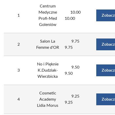
Centrum
Medyczne
10.00
1
Zobacz
Profi-Med
10.00
Goleniów
Salon La
9.75
2
Zobacz
Femme d'OR
9.75
No i Pięknie
9.50
3
K.Dudziak-
Zobacz
9.50
Wierzbicka
Cosmetic
9.25
4
Academy
Zobacz
9.25
Lidia Morus