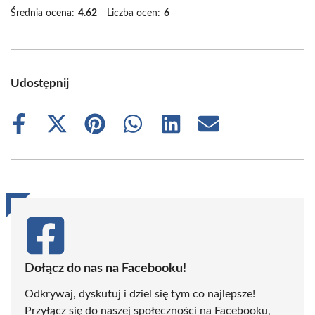
Średnia ocena:
4.62
Liczba ocen:
6
Udostępnij
Share
Share
Share
Share
Share
Share
on
on
on
on
on
on
Facebook
X
Pinterest
WhatsApp
LinkedIn
Email
(Twitter)
Dołącz do nas na Facebooku!
Odkrywaj, dyskutuj i dziel się tym co najlepsze!
Przyłącz się do naszej społeczności na Facebooku,