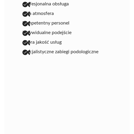
profesjonalna obsługa
miła atmosfera
kompetentny personel
indywidualne podejście
dobra jakość usług
specjalistyczne zabiegi podologiczne