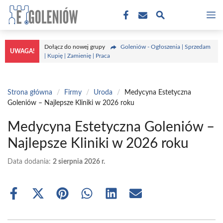
Przejdź
M
do
treści
Dołącz do nowej grupy
Goleniów - Ogłoszenia | Sprzedam
UWAGA!
| Kupię | Zamienię | Praca
Strona główna
/
Firmy
/
Uroda
/
Medycyna Estetyczna
Goleniów – Najlepsze Kliniki w 2026 roku
Medycyna Estetyczna Goleniów –
Najlepsze Kliniki w 2026 roku
Data dodania:
2 sierpnia 2026 r.
Share
Share
Share
Share
Share
Share
on
on
on
on
on
on
Facebook
X
Pinterest
WhatsApp
LinkedIn
Email
(Twitter)