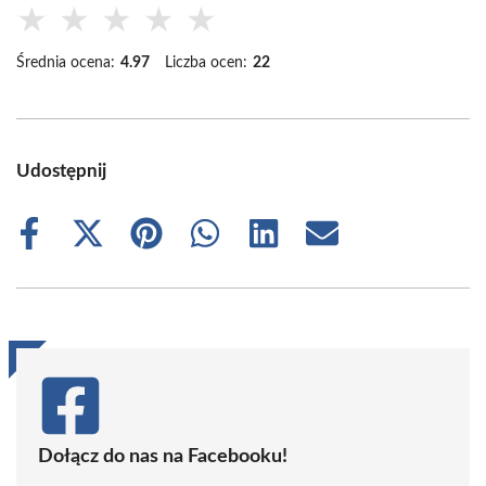
★
★
★
★
★
Średnia ocena:
4.97
Liczba ocen:
22
Udostępnij
Share
Share
Share
Share
Share
Share
on
on
on
on
on
on
Facebook
X
Pinterest
WhatsApp
LinkedIn
Email
(Twitter)
Dołącz do nas na Facebooku!