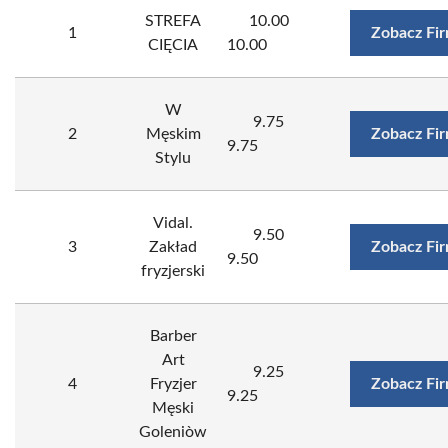
STREFA
10.00
1
Zobacz Fi
CIĘCIA
10.00
W
9.75
2
Męskim
Zobacz Fi
9.75
Stylu
Vidal.
9.50
3
Zakład
Zobacz Fi
9.50
fryzjerski
Barber
Art
9.25
4
Fryzjer
Zobacz Fi
9.25
Męski
Goleniòw