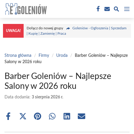
Przejdź
M
do
treści
Dołącz do nowej grupy
Goleniów - Ogłoszenia | Sprzedam
UWAGA!
| Kupię | Zamienię | Praca
Strona główna
/
Firmy
/
Uroda
/
Barber Goleniów – Najlepsze
Salony w 2026 roku
Barber Goleniów – Najlepsze
Salony w 2026 roku
Data dodania:
3 sierpnia 2026 r.
Share
Share
Share
Share
Share
Share
on
on
on
on
on
on
Facebook
X
Pinterest
WhatsApp
LinkedIn
Email
(Twitter)