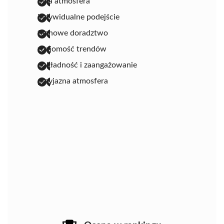
miła atmosfera
indywidualne podejście
fachowe doradztwo
znajomość trendów
dokładność i zaangażowanie
przyjazna atmosfera