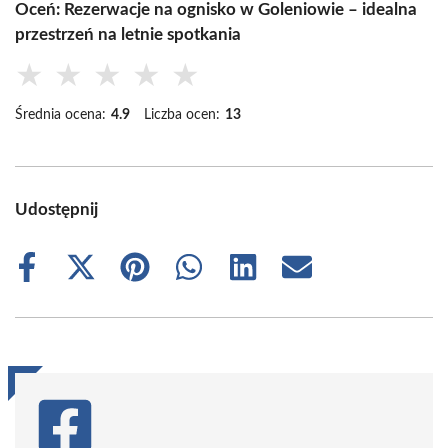
Oceń: Rezerwacje na ognisko w Goleniowie – idealna
przestrzeń na letnie spotkania
★
★
★
★
★
Średnia ocena:
4.9
Liczba ocen:
13
Udostępnij
Share
Share
Share
Share
Share
Share
on
on
on
on
on
on
Facebook
X
Pinterest
WhatsApp
LinkedIn
Email
(Twitter)