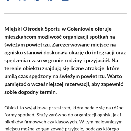
on
on
on
on
on
on
Facebook
X
Pinterest
WhatsApp
LinkedIn
Email
(Twitter)
Miejski Ośrodek Sportu w Goleniowie oferuje
mieszkańcom możliwość organizacji spotkań na
świeżym powietrzu. Zarezerwowane miejsce na
ognisko stanowi doskonałą okazję do integracji oraz
spędzenia czasu w gronie rodziny i przyjaciół. Na
terenie obiektu znajdują się liczne atrakcje, które
umilą czas spędzony na świeżym powietrzu. Warto
pamiętać o wcześniejszej rezerwacji, aby zapewnić
sobie dogodny termin.
Obiekt to wyjątkowa przestrzeń, która nadaje się na różne
formy spotkań. Służy zarówno do organizacji ognisk, jak i
pikników firmowych czy klasowych. W tym malowniczym
miejscu można zorganizować przyjęcie, podczas którego