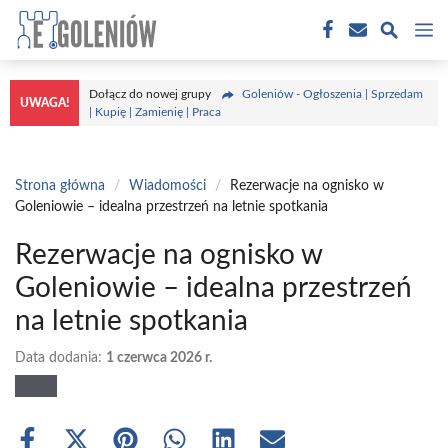
Przejdź
M
do
treści
Dołącz do nowej grupy
Goleniów - Ogłoszenia | Sprzedam
UWAGA!
| Kupię | Zamienię | Praca
Strona główna
/
Wiadomości
/
Rezerwacje na ognisko w
Goleniowie – idealna przestrzeń na letnie spotkania
Rezerwacje na ognisko w
Goleniowie – idealna przestrzeń
na letnie spotkania
Data dodania:
1 czerwca 2026 r.
Share
Share
Share
Share
Share
Share