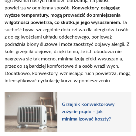
ogrzewania naszych domów, oddziałują na jakość
powietrza w odmienny sposób.
Konwektory, osiągając
wyższe temperatury, mogą prowadzić do zmniejszenia
wilgotności powietrza, co skutkuje jego wysuszeniem
. Ta
suchość bywa szczególnie dokuczliwa dla alergików i osób
z dolegliwościami układu oddechowego, ponieważ
podrażnia błony śluzowe i może zaostrzyć objawy alergii. Z
kolei grzejniki olejowe, dzięki temu, że ich obudowa nie
nagrzewa się tak mocno, minimalizują efekt wysuszania,
przez co są bardziej komfortowe dla osób wrażliwych.
Dodatkowo, konwektory, wzniecając ruch powietrza, mogą
intensyfikować cyrkulację kurzu w pomieszczeniu.
Grzejnik konwektorowy
zużycie prądu – jak
minimalizować koszty?