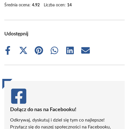
Średnia ocena:
4.92
Liczba ocen:
14
Udostępnij
Share
Share
Share
Share
Share
Share
on
on
on
on
on
on
Facebook
X
Pinterest
WhatsApp
LinkedIn
Email
(Twitter)
Dołącz do nas na Facebooku!
Odkrywaj, dyskutuj i dziel się tym co najlepsze!
Przyłącz się do naszej społeczności na Facebooku,