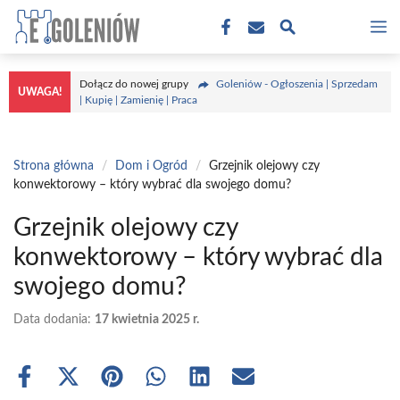
Przejdź
M
do
treści
Dołącz do nowej grupy
Goleniów - Ogłoszenia | Sprzedam
UWAGA!
| Kupię | Zamienię | Praca
Strona główna
/
Dom i Ogród
/
Grzejnik olejowy czy
konwektorowy – który wybrać dla swojego domu?
Grzejnik olejowy czy
konwektorowy – który wybrać dla
swojego domu?
Data dodania:
17 kwietnia 2025 r.
Share
Share
Share
Share
Share
Share
on
on
on
on
on
on