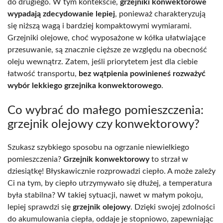
do drugiego. W tym kontekście,
grzejniki konwektorowe
wypadają zdecydowanie lepiej
, ponieważ charakteryzują
się niższą wagą i bardziej kompaktowymi wymiarami.
Grzejniki olejowe, choć wyposażone w kółka ułatwiające
przesuwanie, są znacznie cięższe ze względu na obecność
oleju wewnątrz. Zatem, jeśli priorytetem jest dla ciebie
łatwość transportu,
bez wątpienia powinieneś rozważyć
wybór lekkiego grzejnika konwektorowego
.
Co wybrać do małego pomieszczenia:
grzejnik olejowy czy konwektorowy?
Szukasz szybkiego sposobu na ogrzanie niewielkiego
pomieszczenia?
Grzejnik konwektorowy
to strzał w
dziesiątkę! Błyskawicznie rozprowadzi ciepło. A może zależy
Ci na tym, by ciepło utrzymywało się dłużej, a temperatura
była stabilna? W takiej sytuacji, nawet w małym pokoju,
lepiej sprawdzi się
grzejnik olejowy
. Dzięki swojej zdolności
do akumulowania ciepła, oddaje je stopniowo, zapewniając