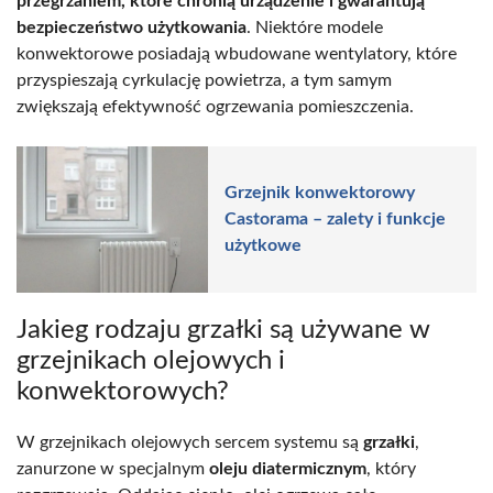
przegrzaniem, które chronią urządzenie i gwarantują
bezpieczeństwo użytkowania
. Niektóre modele
konwektorowe posiadają wbudowane wentylatory, które
przyspieszają cyrkulację powietrza, a tym samym
zwiększają efektywność ogrzewania pomieszczenia.
Grzejnik konwektorowy
Castorama – zalety i funkcje
użytkowe
Jakieg rodzaju grzałki są używane w
grzejnikach olejowych i
konwektorowych?
W grzejnikach olejowych sercem systemu są
grzałki
,
zanurzone w specjalnym
oleju diatermicznym
, który