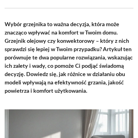
Facebook
X
Pinterest
WhatsApp
LinkedIn
Email
(Twitter)
Wybór grzejnika to ważna decyzja, która może
znacząco wpływać na komfort w Twoim domu.
Grzejnik olejowy czy konwektorowy – który z nich
sprawdzi się lepiej w Twoim przypadku? Artykuł ten
porównuje te dwa popularne rozwiązania, wskazując
ich zalety i wady, co pomoże Ci podjąć świadomą
decyzję. Dowiedz się, jak różnice w działaniu obu
modeli wpływają na efektywność grzania, jakość
powietrza i komfort użytkowania.