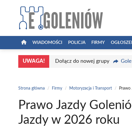
Przejdź
do
treści
WIADOMOŚCI
POLICJA
FIRMY
OGŁOSZE
UWAGA!
Dołącz do nowej grupy
Gole
Strona główna
/
Firmy
/
Motoryzacja i Transport
/
Prawo 
Prawo Jazdy Golenió
Jazdy w 2026 roku