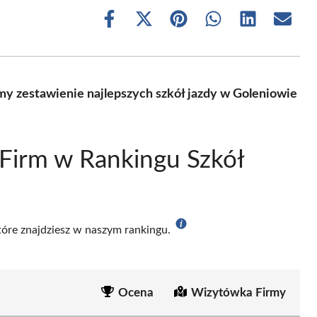
Share
Share
Share
Share
Share
Share
on
on
on
on
on
on
Facebook
X
Pinterest
WhatsApp
LinkedIn
Email
(Twitter)
my zestawienie najlepszych szkół jazdy w Goleniowie
Firm w Rankingu Szkół
które znajdziesz w naszym rankingu.
Ocena
Wizytówka Firmy