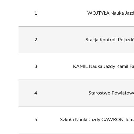
1
WOJTYŁA Nauka Jazd
2
Stacja Kontroli Pojazd
3
KAMIL Nauka Jazdy Kamil Fa
4
Starostwo Powiatow
5
Szkoła Nauki Jazdy GAWRON Tom